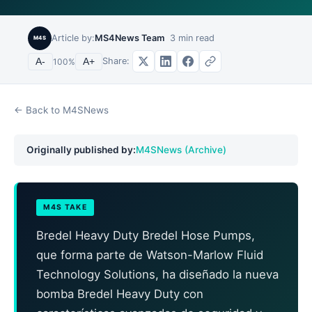
Article by:
MS4News Team
3
min read
M4S
Share:
A-
100
%
A+
← Back to M4SNews
Originally published by:
M4SNews (Archive)
M4S TAKE
Bredel Heavy Duty Bredel Hose Pumps,
que forma parte de Watson-Marlow Fluid
Technology Solutions, ha diseñado la nueva
bomba Bredel Heavy Duty con