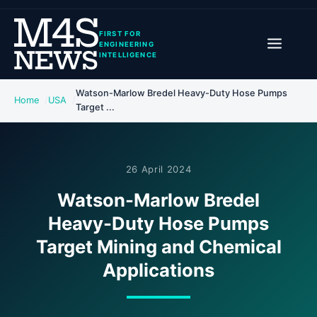
FIRST FOR
ENGINEERING
INTELLIGENCE
Watson-Marlow Bredel Heavy-Duty Hose Pumps
Home
USA
Target ...
26 April 2024
Watson-Marlow Bredel
Heavy-Duty Hose Pumps
Target Mining and Chemical
Applications