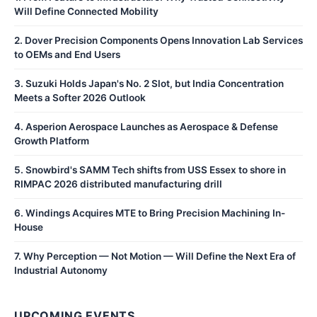
Will Define Connected Mobility
2
.
Dover Precision Components Opens Innovation Lab Services
to OEMs and End Users
3
.
Suzuki Holds Japan's No. 2 Slot, but India Concentration
Meets a Softer 2026 Outlook
4
.
Asperion Aerospace Launches as Aerospace & Defense
Growth Platform
5
.
Snowbird's SAMM Tech shifts from USS Essex to shore in
RIMPAC 2026 distributed manufacturing drill
6
.
Windings Acquires MTE to Bring Precision Machining In-
House
7
.
Why Perception — Not Motion — Will Define the Next Era of
Industrial Autonomy
UPCOMING EVENTS