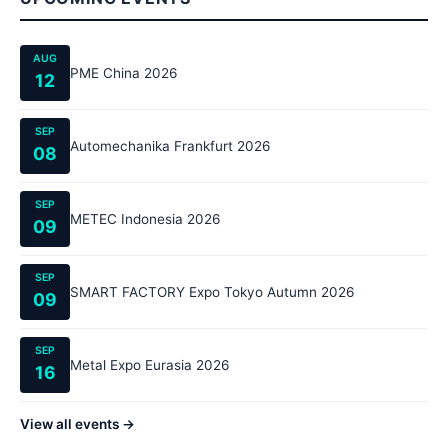
AUG
PME China 2026
12
SEP
Automechanika Frankfurt 2026
08
SEP
METEC Indonesia 2026
09
SEP
SMART FACTORY Expo Tokyo Autumn 2026
09
SEP
Metal Expo Eurasia 2026
16
View all events →