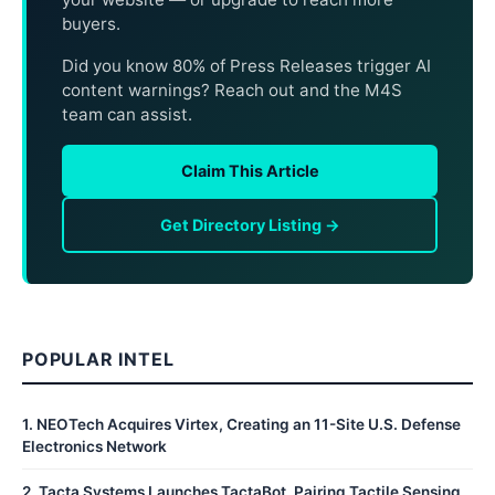
buyers.
Did you know 80% of Press Releases trigger AI
content warnings? Reach out and the M4S
team can assist.
Claim This Article
Get Directory Listing →
POPULAR INTEL
1
.
NEOTech Acquires Virtex, Creating an 11-Site U.S. Defense
Electronics Network
2
.
Tacta Systems Launches TactaBot, Pairing Tactile Sensing