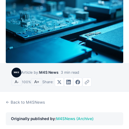
Article by:
M4S News
3
min read
M4S
Share:
A-
100
%
A+
← Back to M4SNews
Originally published by:
M4SNews (Archive)